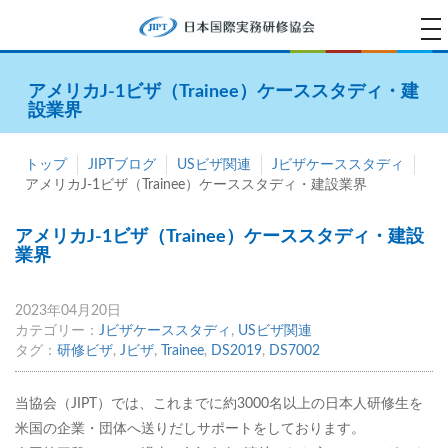
tog
na
アメリカJ-1ビザ（Trainee）ケーススタディ・建
設業界
トップ
JIPTブログ
USビザ関連
Jビザケーススタディ
アメリカJ-1ビザ（Trainee）ケーススタディ・建設業界
アメリカJ-1ビザ（Trainee）ケーススタディ・建設
業界
2023年04月20日
カテゴリー：
Jビザケーススタディ
,
USビザ関連
タグ：
研修ビザ
,
Jビザ
,
Trainee
,
DS2019
,
DS7002
当協会（JIPT）では、これまでに約3000名以上の日本人研修生を
米国の企業・団体へ送りだしサポートをしております。