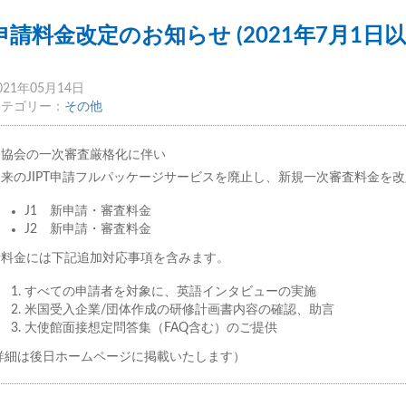
申請料金改定のお知らせ (2021年7月1日
021年05月14日
カテゴリー：
その他
当協会の一次審査厳格化に伴い
従来の
JIPT
申請フルパッケージサービスを廃止し、新規一次審査料金を改
J1 新申請・審査料金
J2 新申請・審査料金
新料金には下記追加対応事項を含みます。
すべての申請者を対象に、英語インタビューの実施
米国受入企業
/
団体作成の研修計画書内容の確認、助言
大使館面接想定問答集（
FAQ
含む）のご提供
(詳細は後日ホームページに掲載いたします）